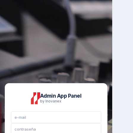
Admin App Panel
by Inovanex
e-mail
contraseña